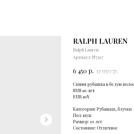
RALPH LAUREN
Ralph Lauren
Артикул:
N7297
р.
р.
6 450
11 950
Синяя рубашка в белую полоск
RUS
10 лет
EUR
10Y
Категория: Рубашки, блузки
Пол: муж
Размер: 10 лет
Состояние: Отличное