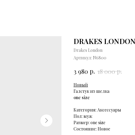
DRAKES LONDO
Drakes London
Артикул:
N6800
р.
р.
3 980
18 000
Новый
Галстук из шелка
one size
Категория: Аксессуары
Пол: муж
Размер: one size
Состояние: Новое