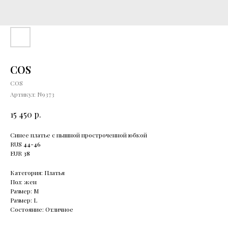
COS
COS
Артикул:
N9373
р.
15 450
Синее платье с пышной простроченной юбкой
RUS
44-46
EUR
38
Категория: Платья
Пол: жен
Размер: М
Размер: L
Состояние: Отличное