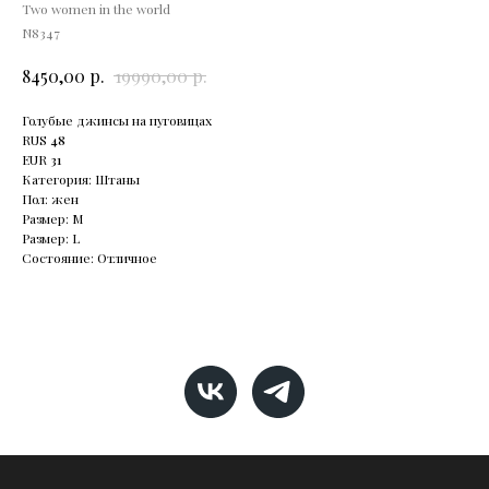
Two women in the world
N8347
р.
р.
8450,00
19990,00
Голубые джинсы на пуговицах
RUS
48
EUR
31
Категория: Штаны
Пол: жен
Размер: М
Размер: L
Состояние: Отличное