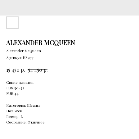
ALEXANDER MCQUEEN
Alexander McQueen
Артикул:
N8977
р.
р.
15 450
54 450
Синие джинсы
RUS
50-52
EUR
44
Категория: Штаны
Пол: жен
Размер: L
Состояние: Отличное