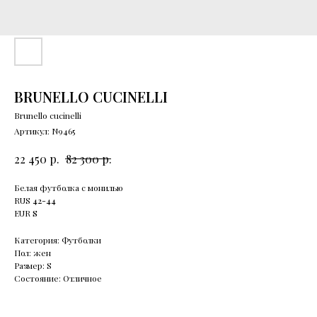
BRUNELLO CUCINELLI
Brunello cucinelli
Артикул:
N9465
р.
р.
22 450
82 300
Белая футболка с монилью
RUS
42-44
EUR
S
Категория: Футболки
Пол: жен
Размер: S
Состояние: Отличное