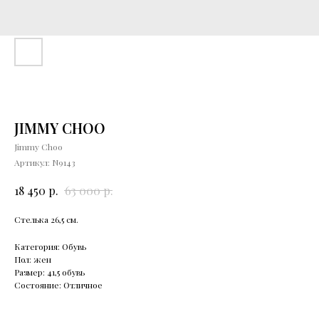
JIMMY CHOO
Jimmy Choo
Артикул:
N9143
р.
р.
18 450
63 000
Стелька 26,5 см.
Категория: Обувь
Пол: жен
Размер: 41,5 обувь
Состояние: Отличное