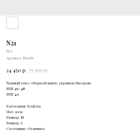
N21
N21
Артикул:
N9286
р.
р.
24 450
75 450
Черный топ с оборкой внизу, украшен бисером
RUS
46-48
EUR
40
Категория: Кофты
Пол: жен
Размер: М
Размер: L
Состояние: Отличное