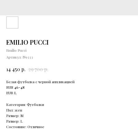
EMILIO PUCCI
Emilio Pucci
Артикул:
N9333
р.
р.
14 450
29 700
Белая футболка с черной аппликацией
RUS
46-48
EUR
L
Категория: Футболки
Пол: жен
Размер: М
Размер: L
Состояние: Отличное