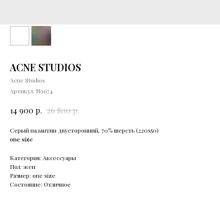
ACNE STUDIOS
Acne Studios
Артикул:
N9674
р.
р.
14 900
26 800
Серый палантин двусторонний, 70% шерсть (220х50)
one size
Категория: Аксессуары
Пол: жен
Размер: one size
Состояние: Отличное