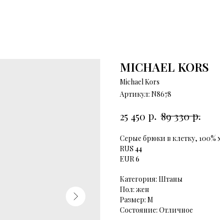
MICHAEL KORS
Michael Kors
Артикул:
N8678
р.
р.
25 450
89 330
Серые брюки в клетку, 100% 
RUS
44
EUR
6
Категория: Штаны
Пол: жен
Размер: М
Состояние: Отличное