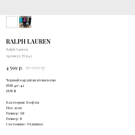
RALPH LAUREN
Ralph Lauren
Артикул:
N3643
р.
р.
4 599
16 000
Черный кардиган из вискозы
RUS
40-42
EUR
S
Категория: Кофты
Пол: жен
Размер: XS
Размер: S
Состояние: Отличное