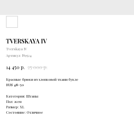
TVERSKAYA IV
Tverskaya IV
Артикул:
N9524
р.
р.
14 450
25 000
Красные брюки из хлопковой ткани букле
RUS
48-50
Категория: Штаны
Пол: жен
Размер: XL
Состояние: Отличное