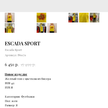
ESCADA SPORT
Escada Sport
Артикул:
N6979
р.
р.
6 450
15 499
Новое изделие
Желтый топ с цветком из бисера
RUS
42
EUR
S
Категория: Футболки
Пол: жен
Размер: S