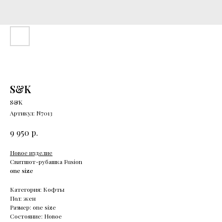
S&K
S&K
Артикул:
N7013
р.
9 950
Новое изделие
Свитшот-рубашка Fusion
one size
Категория: Кофты
Пол: жен
Размер: one size
Состояние: Новое