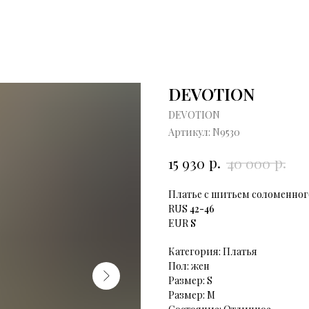
DEVOTION
DEVOTION
Артикул:
N9530
р.
р.
15 930
40 000
Платье с шитьем соломенного
RUS
42-46
EUR
S
Категория: Платья
Пол: жен
Размер: S
Размер: М