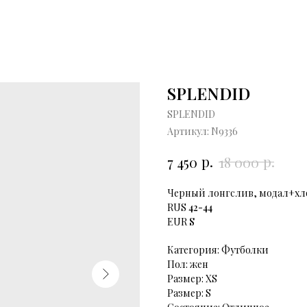
SPLENDID
SPLENDID
Артикул:
N9336
р.
р.
7 450
18 000
Черный лонгслив, модал+хл
RUS
42-44
EUR
S
Категория: Футболки
Пол: жен
Размер: XS
Размер: S