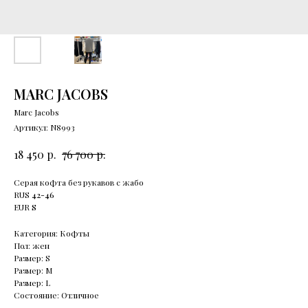
MARC JACOBS
Marc Jacobs
Артикул:
N8993
р.
р.
18 450
76 700
Серая кофта без рукавов с жабо
RUS
42-46
EUR
S
Категория: Кофты
Пол: жен
Размер: S
Размер: М
Размер: L
Состояние: Отличное