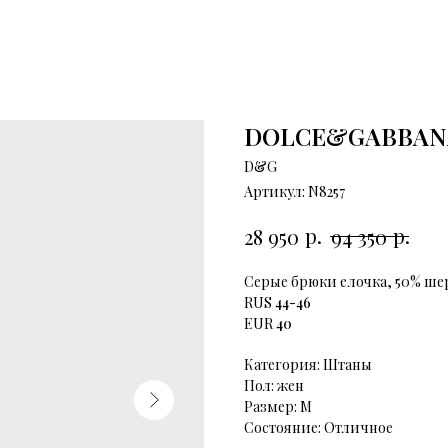
DOLCE&GABBAN
D&G
Артикул:
N8257
р.
р.
28 950
94 350
Серые брюки елочка, 50% ше
RUS
44-46
EUR
40
Категория: Штаны
Пол: жен
Размер: М
Состояние: Отличное