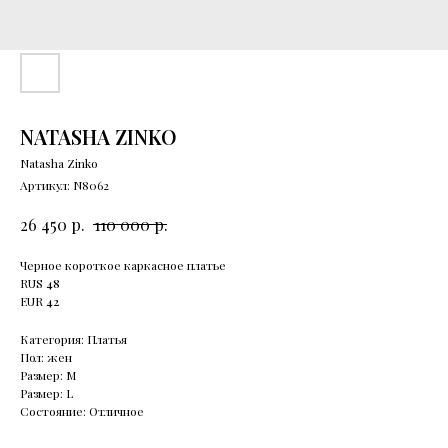
NATASHA ZINKO
Natasha Zinko
Артикул:
N8062
р.
р.
26 450
110 000
Черное короткое каркасное платье
RUS
48
EUR
42
Категория: Платья
Пол: жен
Размер: М
Размер: L
Состояние: Отличное