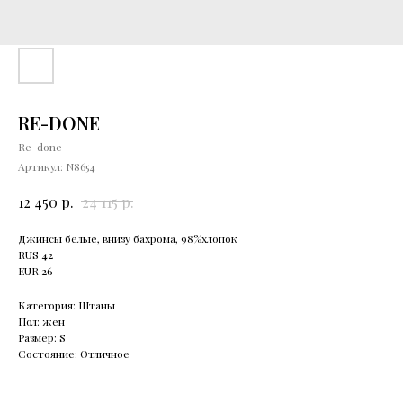
RE-DONE
Re-done
Артикул:
N8654
р.
р.
12 450
24 115
Джинсы белые, внизу бахрома, 98%хлопок
RUS
42
EUR
26
Категория: Штаны
Пол: жен
Размер: S
Состояние: Отличное