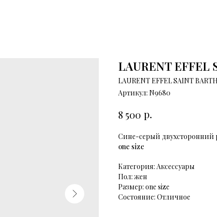
LAURENT EFFEL 
LAURENT EFFEL SAINT BART
Артикул:
N9680
р.
8 500
Сине-серый двухсторонний р
one size
Категория: Аксессуары
Пол: жен
Размер: one size
Состояние: Отличное