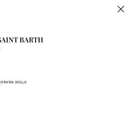
SAINT BARTH
H
емень 95х2,9