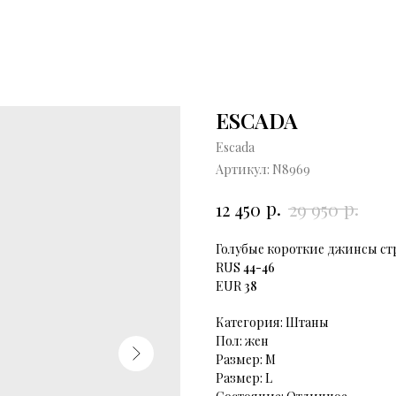
ESCADA
Escada
Артикул:
N8969
р.
р.
12 450
29 950
Голубые короткие джинсы ст
RUS
44-46
EUR
38
Категория: Штаны
Пол: жен
Размер: М
Размер: L