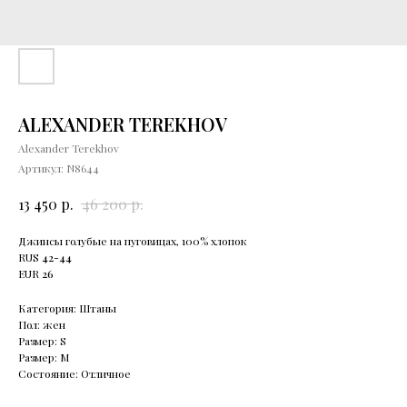
ALEXANDER TEREKHOV
Alexander Terekhov
Артикул:
N8644
р.
р.
13 450
46 200
Джинсы голубые на пуговицах, 100% хлопок
RUS
42-44
EUR
26
Категория: Штаны
Пол: жен
Размер: S
Размер: М
Состояние: Отличное