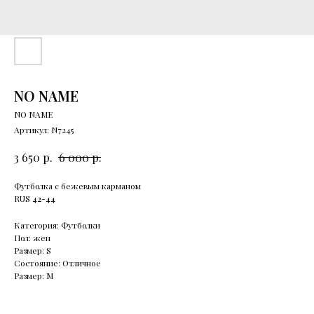
NO NAME
NO NAME
Артикул:
N7245
р.
р.
3 650
6 000
Футболка с бежевым карманом
RUS
42-44
Категория: Футболки
Пол: жен
Размер: S
Состояние: Отличное
Размер: М