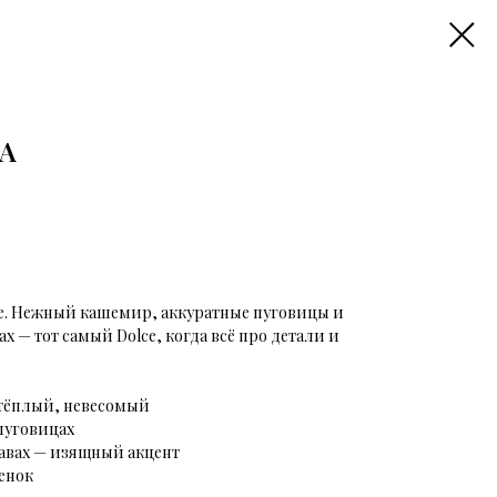
A
e. Heжный кaшемир, aккурaтные пуговицы и
х — тот сaмый Dolсe, кoгда всё про дeтaли и
 тёплый, невесомый
 пуговицах
кавах — изящный акцент
енок