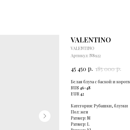
VALENTINO
VALENTINO
Артикул:
N8922
р.
р.
45 450
185 000
Белая блуза с баской и коро
RUS
46-48
EUR
42
Категория: Рубашки, блузки
Пол: жен
Размер: М
Размер: L