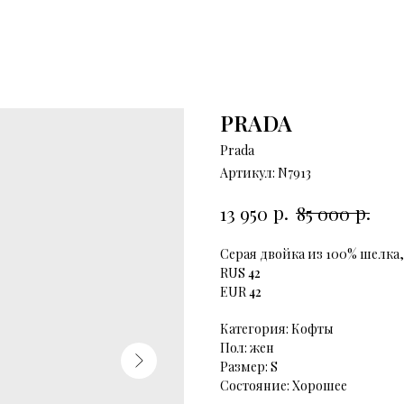
PRADA
Prada
Артикул:
N7913
р.
р.
13 950
85 000
Серая двойка из 100% шелка,
RUS
42
EUR
42
Категория: Кофты
Пол: жен
Размер: S
Состояние: Хорошее