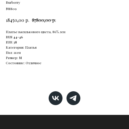
Burberry
N8809
р.
р.
18450,00
87800,00
Платье василькового цвета, 86% лен
RUS
44-46
EUR
38
Категория: Платья
Пол: жен
Размер: М
Состояние: Отличное