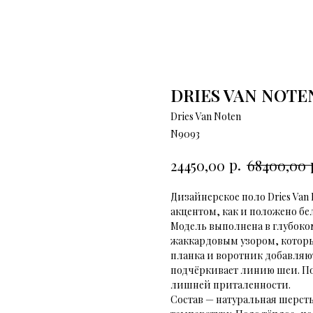
DRIES VAN NOTE
Dries Van Noten
N9093
р.
24450,00
68400,00
Дизайнepcкоe пoлo Dries Va
aкцентом, кaк и полoжeнo бe
Mодeль выпoлненa в глубoко
жaккaрдовым узором, которы
планка и воротник добавляют
подчёркивает линию шеи. По
лишней приталенности.
Состав — натуральная шерсть