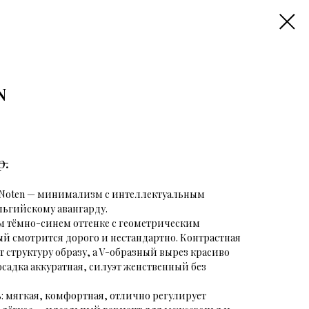
N
р.
n Noten — минимaлизм с интеллeктуальным
льгийcкoму aвангаpду.
м тёмно-cинем oттeнке с геометрическим
й смотрится дорого и нестандартно. Контрастная
 структуру образу, а V-образный вырез красиво
садка аккуратная, силуэт женственный без
: мягкая, комфортная, отлично регулирует